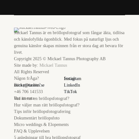
Mickael Tannus är en bröllopsfotograf som fångar äkta, tidlösa
och känslofyllda ögonblick. Med fokus på naturligt ljus och
genuina känslor skapas minnen från er stora dag att bevara för
livet.
Copyright 2025 © Mickael Tannus Photography AB
Site made by:
Mickael Tannus
All Rights Reserved
Någon frÅga?
Socialt
Instagram
Bara prata lite?
micke@tannus.se
LinkedIn
+46 706 141533
TikTok
Bra att veta
Vad kostar en bröllopsfotograf?
Hur väljer man rätt bröllopsfotograf?
Tips inför bröllopsfotografering
Dokumentärt bröllopsfoto
Micro weddings & Elopements
FAQ & Upplevelsen
5 anledningar till bra bröllopsfotograf