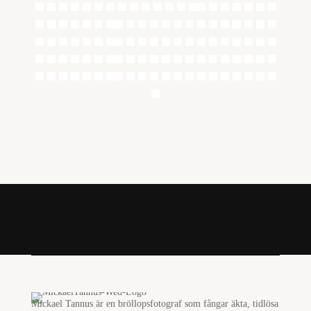
←
Föregående
Nästa
→
Mickael Tannus är en bröllopsfotograf som fångar äkta, tidlösa