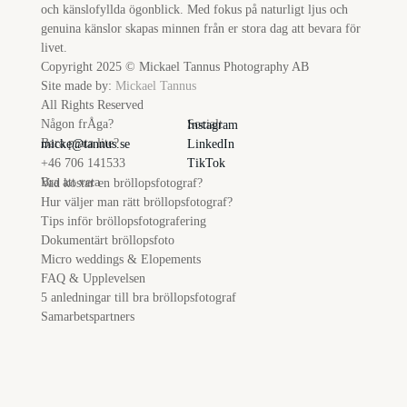
och känslofyllda ögonblick. Med fokus på naturligt ljus och
genuina känslor skapas minnen från er stora dag att bevara för
livet.
Copyright 2025 © Mickael Tannus Photography AB
Site made by:
Mickael Tannus
All Rights Reserved
Någon frÅga?
Socialt
Instagram
Bara prata lite?
micke@tannus.se
LinkedIn
+46 706 141533
TikTok
Bra att veta
Vad kostar en bröllopsfotograf?
Hur väljer man rätt bröllopsfotograf?
Tips inför bröllopsfotografering
Dokumentärt bröllopsfoto
Micro weddings & Elopements
FAQ & Upplevelsen
5 anledningar till bra bröllopsfotograf
Samarbetspartners