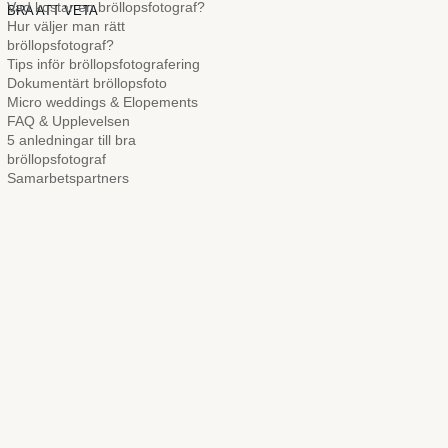
Vad kostar en bröllopsfotograf?
BRA ATT VETA
Hur väljer man rätt
bröllopsfotograf?
Tips inför bröllopsfotografering
Dokumentärt bröllopsfoto
Micro weddings & Elopements
FAQ & Upplevelsen
5 anledningar till bra
bröllopsfotograf
Samarbetspartners