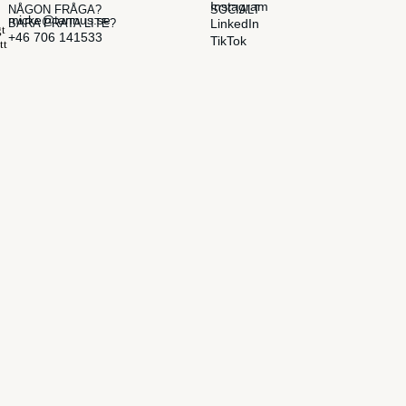
Instagram
NÅGON FRÅGA?
SOCIALT
micke@tannus.se
BARA PRATA LITE?
LinkedIn
gt
+46 706 141533
TikTok
tt