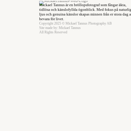
Mickael Tannus är en bröllopsfotograf som fångar äkta,
tidlösa och känslofyllda ögonblick. Med fokus på naturli
ljus och genuina känslor skapas minnen från er stora dag a
bevara för livet.
Copyright 2025 © Mickael Tannus Photography AB
Site made by:
Mickael Tannus
All Rights Reserved