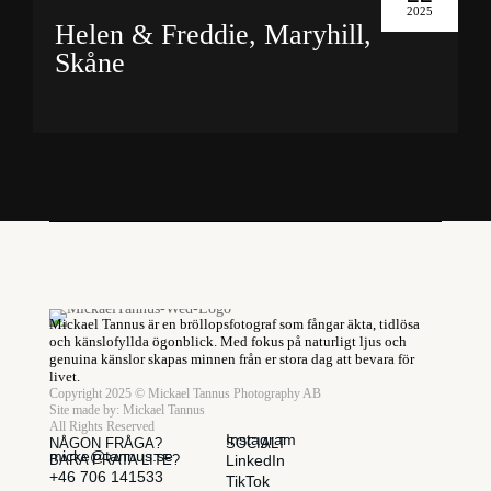
2025
Helen & Freddie, Maryhill,
Skåne
Mickael Tannus är en bröllopsfotograf som fångar äkta, tidlösa
och känslofyllda ögonblick. Med fokus på naturligt ljus och
genuina känslor skapas minnen från er stora dag att bevara för
livet.
Copyright 2025 © Mickael Tannus Photography AB
Site made by:
Mickael Tannus
All Rights Reserved
Instagram
NÅGON FRÅGA?
SOCIALT
micke@tannus.se
BARA PRATA LITE?
LinkedIn
+46 706 141533
TikTok