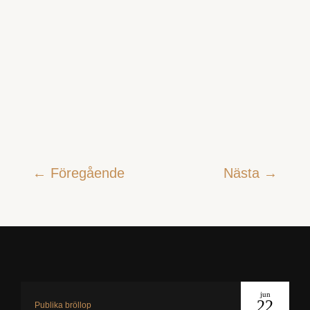
←
Föregående
Nästa
→
jun
22
Publika bröllop