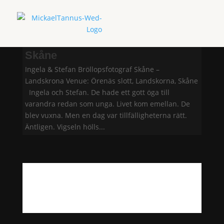
Ingela & Stefan, Landskrona
Skåne
Ingela & Stefan Bröllopsfotograf Skåne –
Landskrona Venue: Örenäs slott, Landskorna, Skåne
Ingela och Stefan. De hade ett gott öga till
varandra redan som unga. Livet kom emellan. De
blev vuxna. Men en dag var tillfälligheterna rätt.
Äntligen. Vigseln hölls...