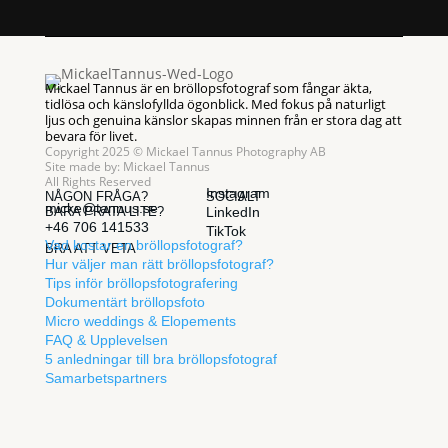
Mickael Tannus är en bröllopsfotograf som fångar äkta,
tidlösa och känslofyllda ögonblick. Med fokus på naturligt
ljus och genuina känslor skapas minnen från er stora dag att
bevara för livet.
Copyright 2025 © Mickael Tannus Photography AB
Site made by:
Mickael Tannus
All Rights Reserved
Instagram
NÅGON FRÅGA?
SOCIALT
micke@tannus.se
BARA PRATA LITE?
LinkedIn
+46 706 141533
TikTok
Vad kostar en bröllopsfotograf?
BRA ATT VETA
Hur väljer man rätt bröllopsfotograf?
Tips inför bröllopsfotografering
Dokumentärt bröllopsfoto
Micro weddings & Elopements
FAQ & Upplevelsen
5 anledningar till bra bröllopsfotograf
Samarbetspartners