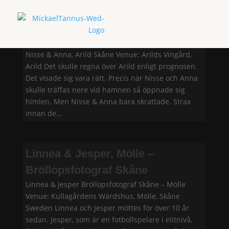
Nisse & Anna, Arild Skåne
Nisse & Anna, Arild Skåne Venue: Arilds Vingård,
Arild Det skulle regna över Arild enligt prognosen.
Det visade sig vara rätt. Precis när Nisse och Anna
skulle träffas nere vid hamnen så öppnade sig
himlen. Men Nisse & Anna bara skrattade. Strax
innan de...
Linnea & Jesper, Mölle –
Bröllopsfotograf Skåne
Linnea & Jesper Bröllopsfotograf Skåne – Mölle
Venue: Kullagårdens Wärdshus, Mölle, Skåne
Sweden Linnea och Jesper möttes för över 10 år
sedan. Jesper, som är en fotbollspelare i elitnivå,