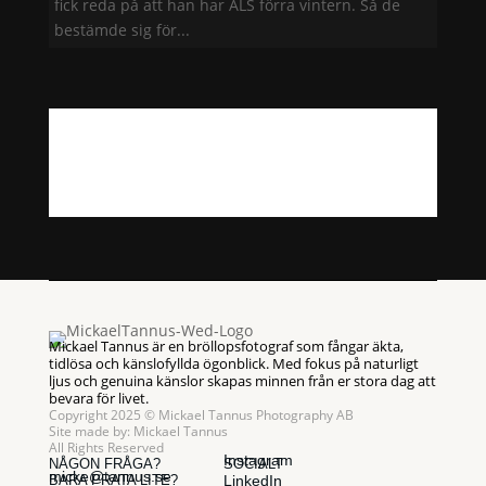
fick reda på att han har ALS förra vintern. Så de
bestämde sig för...
Mickael Tannus är en bröllopsfotograf som fångar äkta,
tidlösa och känslofyllda ögonblick. Med fokus på naturligt
ljus och genuina känslor skapas minnen från er stora dag att
bevara för livet.
Copyright 2025 © Mickael Tannus Photography AB
Site made by:
Mickael Tannus
All Rights Reserved
Instagram
NÅGON FRÅGA?
SOCIALT
micke@tannus.se
BARA PRATA LITE?
LinkedIn