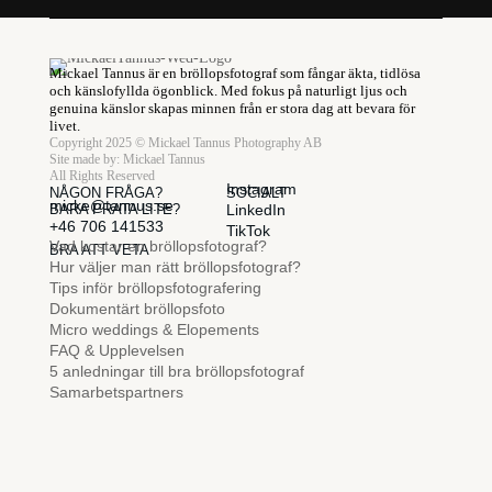
Mickael Tannus är en bröllopsfotograf som fångar äkta, tidlösa
och känslofyllda ögonblick. Med fokus på naturligt ljus och
genuina känslor skapas minnen från er stora dag att bevara för
livet.
Copyright 2025 © Mickael Tannus Photography AB
Site made by:
Mickael Tannus
All Rights Reserved
Instagram
NÅGON FRÅGA?
SOCIALT
micke@tannus.se
BARA PRATA LITE?
LinkedIn
+46 706 141533
TikTok
Vad kostar en bröllopsfotograf?
BRA ATT VETA
Hur väljer man rätt bröllopsfotograf?
Tips inför bröllopsfotografering
Dokumentärt bröllopsfoto
Micro weddings & Elopements
FAQ & Upplevelsen
5 anledningar till bra bröllopsfotograf
Samarbetspartners