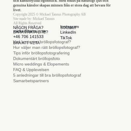
och känslofyllda ögonblick. Med fokus på naturligt ljus och
genuina känslor skapas minnen från er stora dag att bevara för
livet.
Copyright 2025 © Mickael Tannus Photography AB
Site made by:
Mickael Tannus
All Rights Reserved
Instagram
NÅGON FRÅGA?
SOCIALT
micke@tannus.se
BARA PRATA LITE?
LinkedIn
+46 706 141533
TikTok
Vad kostar en bröllopsfotograf?
BRA ATT VETA
Hur väljer man rätt bröllopsfotograf?
Tips inför bröllopsfotografering
Dokumentärt bröllopsfoto
Micro weddings & Elopements
FAQ & Upplevelsen
5 anledningar till bra bröllopsfotograf
Samarbetspartners