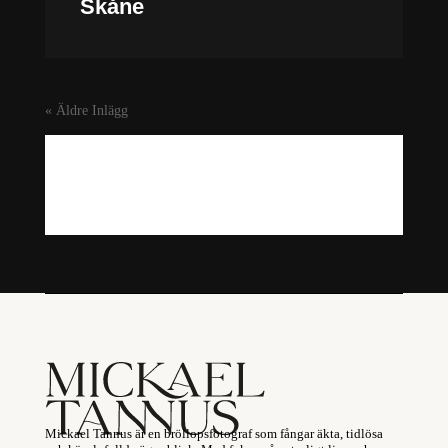
Skåne
« Äldre Inlägg
Mickael Tannus är en bröllopsfotograf som fångar äkta, tidlösa