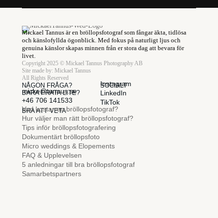
Mickael Tannus är en bröllopsfotograf som fångar äkta, tidlösa
och känslofyllda ögonblick. Med fokus på naturligt ljus och
genuina känslor skapas minnen från er stora dag att bevara för
livet.
Copyright 2025 © Mickael Tannus Photography AB
Site made by:
Mickael Tannus
All Rights Reserved
Instagram
NÅGON FRÅGA?
SOCIALT
micke@tannus.se
BARA PRATA LITE?
LinkedIn
+46 706 141533
TikTok
Vad kostar en bröllopsfotograf?
BRA ATT VETA
Hur väljer man rätt bröllopsfotograf?
Tips inför bröllopsfotografering
Dokumentärt bröllopsfoto
Micro weddings & Elopements
FAQ & Upplevelsen
5 anledningar till bra bröllopsfotograf
Samarbetspartners