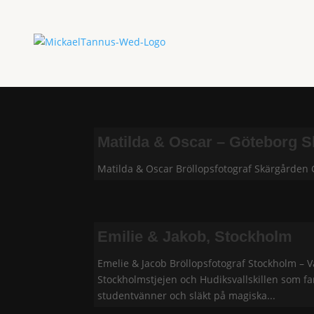
Matilda & Oscar – Göteborg 
Matilda & Oscar Bröllopsfotograf Skärgården 
Emilie & Jakob, Stockholm
Emelie & Jacob Bröllopsfotograf Stockholm – 
Stockholmstjejen och Hudiksvallskillen som fa
studentvänner och släkt på magiska...