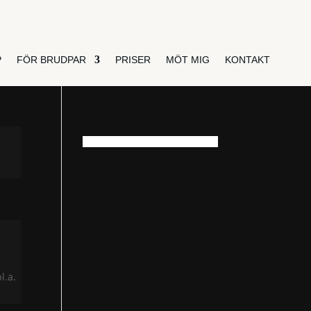
P
FÖR BRUDPAR
PRISER
MÖT MIG
KONTAKT
l.a.