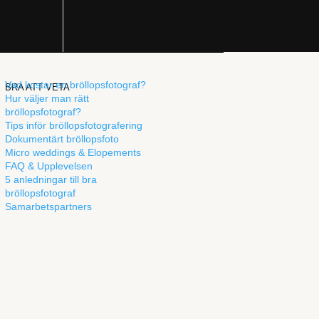
Vad kostar en bröllopsfotograf?
BRA ATT VETA
Hur väljer man rätt
bröllopsfotograf?
Tips inför bröllopsfotografering
Dokumentärt bröllopsfoto
Micro weddings & Elopements
FAQ & Upplevelsen
5 anledningar till bra
bröllopsfotograf
Samarbetspartners