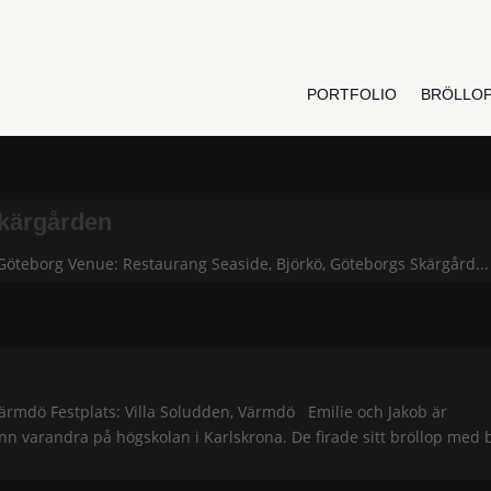
PORTFOLIO
BRÖLLO
Skärgården
Göteborg Venue: Restaurang Seaside, Björkö, Göteborgs Skärgård...
Värmdö Festplats: Villa Soludden, Värmdö Emilie och Jakob är
nn varandra på högskolan i Karlskrona. De firade sitt bröllop med b