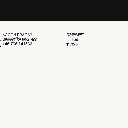
Instagram
NÅGON FRÅGA?
SOCIALT
micke@tannus.se
BARA PRATA LITE?
LinkedIn
å
+46 706 141533
TikTok
n