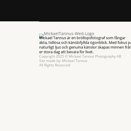
Mickael Tannus är en bröllopsfotograf som fångar
äkta, tidlösa och känslofyllda ögonblick. Med fokus p
naturligt ljus och genuina känslor skapas minnen frå
er stora dag att bevara för livet.
Copyright 2025 © Mickael Tannus Photography AB
Site made by:
Mickael Tannus
All Rights Reserved