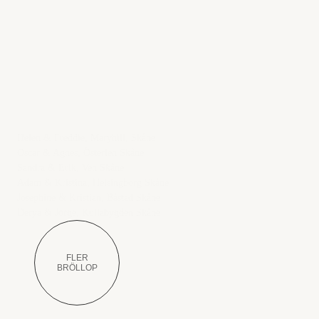
Helen & Freddie, Maryhill, Skåne
Oscar & Agnes, Österlen Skåne
Sandra & Erik, Ven Skåne
Adam & Kristina, Helsingborg Skåne
Josephine & Kristian, Båstad Skåne
Derya & Jorge, Kullabygden Skåne
FLER
BRÖLLOP