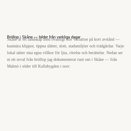
Bröllop i Skåne — bilder från verkliga dagar
Skåne är ett landskap med ovanligt stor variation på kort avstånd —
kustnära klippor, öppna slätter, slott, stadsmiljöer och trädgårdar. Varje
lokal sätter sina egna villkor för ljus, rörelse och berättelse. Nedan ser
ni ett urval från bröllop jag dokumenterat runt om i Skåne — från
Malmö i söder till Kullabygden i norr.