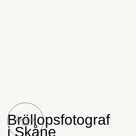
Bröllopsfotograf
KONTAKTA
MIG
i Skåne