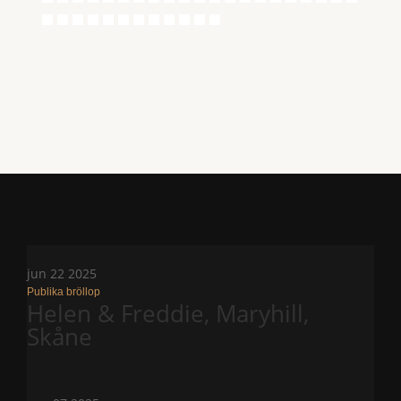
←
Föregående
Nästa
→
jun
22
2025
Publika bröllop
Helen & Freddie, Maryhill,
Skåne