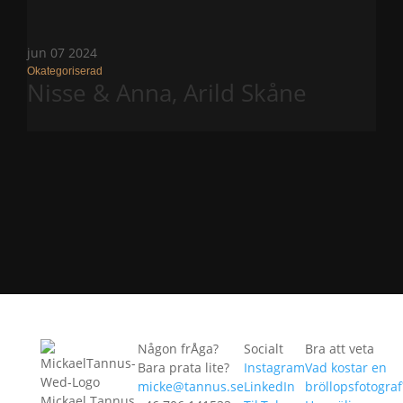
jun
07
2024
Okategoriserad
Nisse & Anna, Arild Skåne
Någon frÅga?
Socialt
Bra att veta
Bara prata lite?
Instagram
Vad kostar en
micke@tannus.se
LinkedIn
bröllopsfotograf
Mickael Tannus