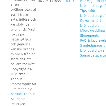
+46 706 141533
TikTok
Hur väljer man r
är en
bröllopsfotograf
bröllopsfotograf
Tips inför
som fångar
bröllopsfotograf
äkta, tidlösa och
Dokumentärt
känslofyllda
bröllopsfoto
ögonblick. Med
Micro weddings
fokus på
Elopements
naturligt ljus
FAQ & Upplevel
och genuina
5 anledningar ti
känslor skapas
bröllopsfotograf
minnen från er
Samarbetspartn
stora dag att
bevara för livet.
Copyright 2025
© Mickael
Tannus
Photography AB
Site made by:
Mickael Tannus
All Rights
Reserved