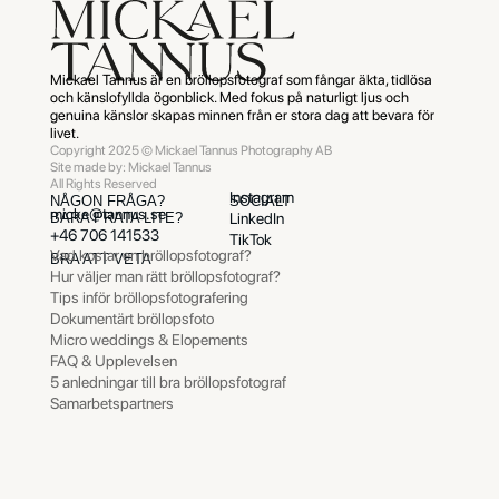
Mickael Tannus är en bröllopsfotograf som fångar äkta, tidlösa
och känslofyllda ögonblick. Med fokus på naturligt ljus och
genuina känslor skapas minnen från er stora dag att bevara för
livet.
Copyright 2025 © Mickael Tannus Photography AB
Site made by:
Mickael Tannus
All Rights Reserved
Instagram
NÅGON FRÅGA?
SOCIALT
micke@tannus.se
BARA PRATA LITE?
LinkedIn
+46 706 141533
TikTok
Vad kostar en bröllopsfotograf?
BRA ATT VETA
Hur väljer man rätt bröllopsfotograf?
Tips inför bröllopsfotografering
Dokumentärt bröllopsfoto
Micro weddings & Elopements
FAQ & Upplevelsen
5 anledningar till bra bröllopsfotograf
Samarbetspartners