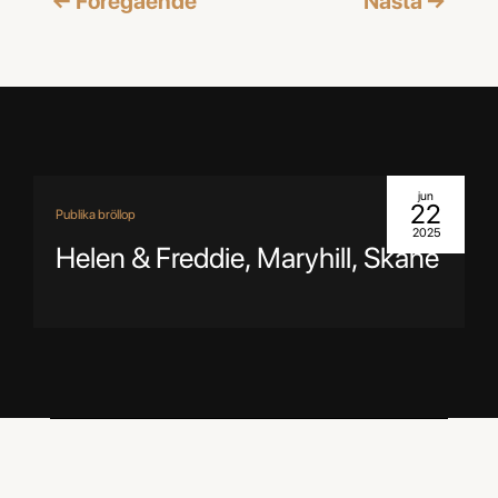
←
Föregående
Nästa
→
jun
22
Publika bröllop
2025
Helen & Freddie, Maryhill, Skåne