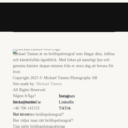
Mickael Tannus är en bröllopsfotograf som fångar äkta, tidlösa
och känslofyllda ögonblick. Med fokus på naturligt ljus och
genuina känslor skapas minnen från er stora dag att bevara för
livet.
Copyright 2025 © Mickael Tannus Photography AB
Site made by:
Mickael Tannus
All Rights Reserved
Någon frÅga?
Socialt
Instagram
Bara prata lite?
micke@tannus.se
LinkedIn
+46 706 141533
TikTok
Bra att veta
Vad kostar en bröllopsfotograf?
Hur väljer man rätt bröllopsfotograf?
Tips inför bröllopsfotografering